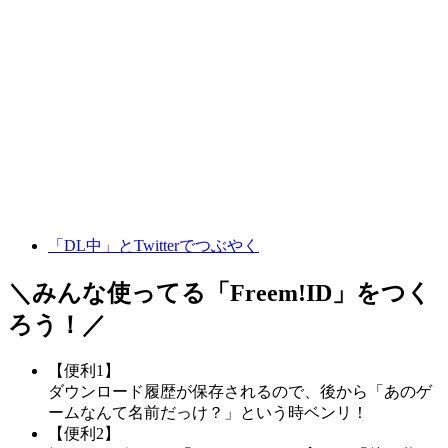
「DL中」とTwitterでつぶやく
＼みんな使ってる「
Freem!ID
」をつく
ろう！／
【便利1】
ダウンロード履歴が保存されるので、後から「あのゲ
ームなんて名前だっけ？」という時ベンリ！
【便利2】