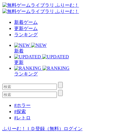
新着ゲーム
更新ゲーム
ランキング
新着
更新
ランキング
#ホラー
#探索
#レトロ
ふりーむ！ＩＤ登録（無料）
ログイン