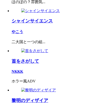
ほのぼの？雰囲気...
シャインサイエンス
やこう
二大国と一つの組...
首をさがして
NKKK
ホラー風ADV
黎明のディザイア