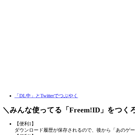
「DL中」とTwitterでつぶやく
＼みんな使ってる「
Freem!ID
」をつく
【便利1】
ダウンロード履歴が保存されるので、後から「あのゲー