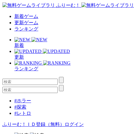
新着ゲーム
更新ゲーム
ランキング
新着
更新
ランキング
#ホラー
#探索
#レトロ
ふりーむ！ＩＤ登録（無料）
ログイン