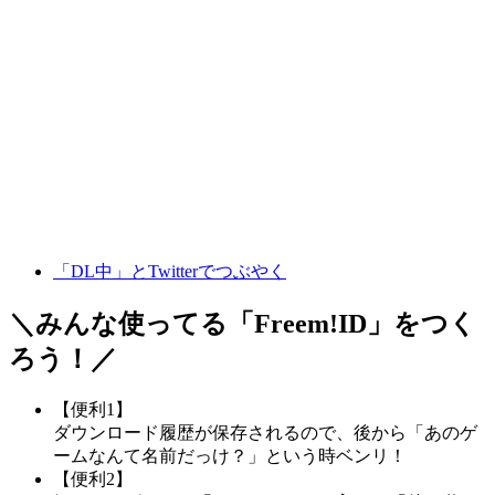
「DL中」とTwitterでつぶやく
＼みんな使ってる「
Freem!ID
」をつく
ろう！／
【便利1】
ダウンロード履歴が保存されるので、後から「あのゲ
ームなんて名前だっけ？」という時ベンリ！
【便利2】