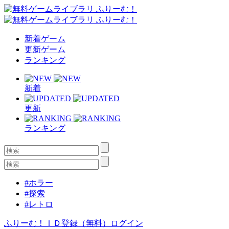
新着ゲーム
更新ゲーム
ランキング
新着
更新
ランキング
#ホラー
#探索
#レトロ
ふりーむ！ＩＤ登録（無料）
ログイン