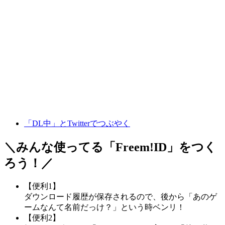
「DL中」とTwitterでつぶやく
＼みんな使ってる「
Freem!ID
」をつく
ろう！／
【便利1】
ダウンロード履歴が保存されるので、後から「あのゲ
ームなんて名前だっけ？」という時ベンリ！
【便利2】