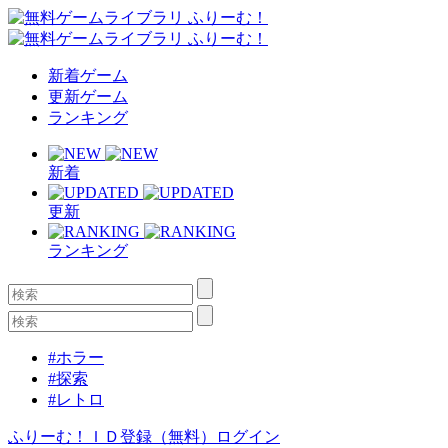
新着ゲーム
更新ゲーム
ランキング
新着
更新
ランキング
#ホラー
#探索
#レトロ
ふりーむ！ＩＤ登録（無料）
ログイン