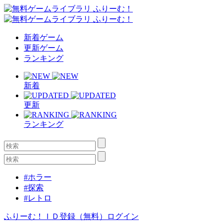
新着ゲーム
更新ゲーム
ランキング
新着
更新
ランキング
#ホラー
#探索
#レトロ
ふりーむ！ＩＤ登録（無料）
ログイン