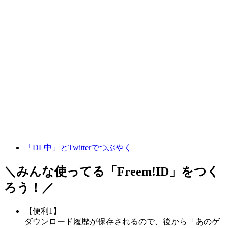
「DL中」とTwitterでつぶやく
＼みんな使ってる「
Freem!ID
」をつく
ろう！／
【便利1】
ダウンロード履歴が保存されるので、後から「あのゲ