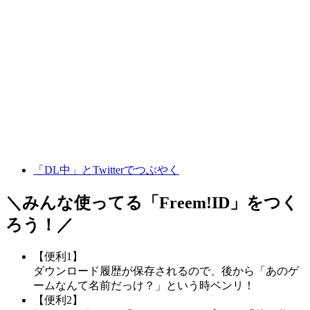
「DL中」とTwitterでつぶやく
＼みんな使ってる「
Freem!ID
」をつく
ろう！／
【便利1】
ダウンロード履歴が保存されるので、後から「あのゲ
ームなんて名前だっけ？」という時ベンリ！
【便利2】