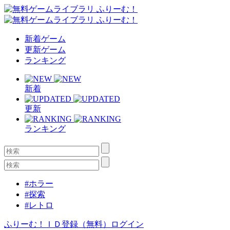
新着ゲーム
更新ゲーム
ランキング
新着
更新
ランキング
#ホラー
#探索
#レトロ
ふりーむ！ＩＤ登録（無料）
ログイン