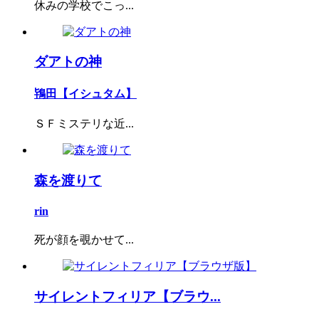
休みの学校でこっ...
ダアトの神
鴇田【イシュタム】
ＳＦミステリな近...
森を渡りて
rin
死が顔を覗かせて...
サイレントフィリア【ブラウ...