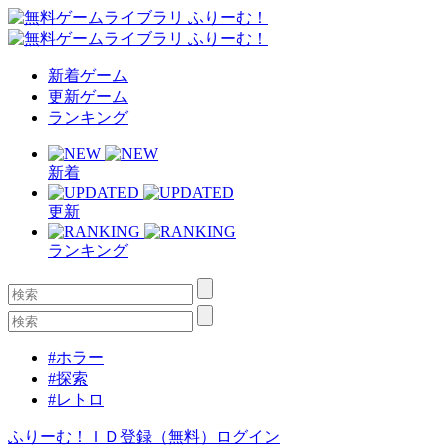
新着ゲーム
更新ゲーム
ランキング
新着
更新
ランキング
#ホラー
#探索
#レトロ
ふりーむ！ＩＤ登録（無料）
ログイン