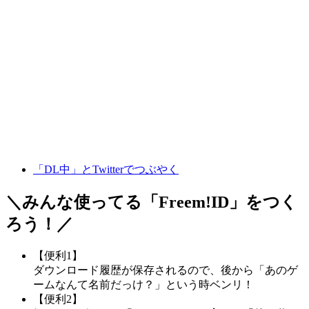
「DL中」とTwitterでつぶやく
＼みんな使ってる「
Freem!ID
」をつく
ろう！／
【便利1】
ダウンロード履歴が保存されるので、後から「あのゲ
ームなんて名前だっけ？」という時ベンリ！
【便利2】