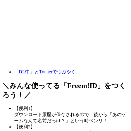
「DL中」とTwitterでつぶやく
＼みんな使ってる「
Freem!ID
」をつく
ろう！／
【便利1】
ダウンロード履歴が保存されるので、後から「あのゲ
ームなんて名前だっけ？」という時ベンリ！
【便利2】