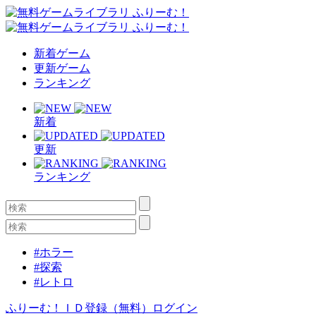
新着ゲーム
更新ゲーム
ランキング
新着
更新
ランキング
#ホラー
#探索
#レトロ
ふりーむ！ＩＤ登録（無料）
ログイン