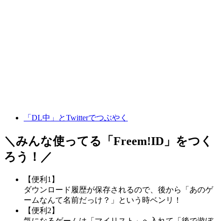
「DL中」とTwitterでつぶやく
＼みんな使ってる「
Freem!ID
」をつく
ろう！／
【便利1】
ダウンロード履歴が保存されるので、後から「あのゲ
ームなんて名前だっけ？」という時ベンリ！
【便利2】
気になるゲームは「マイリスト」へ入れて「後で遊ぼ