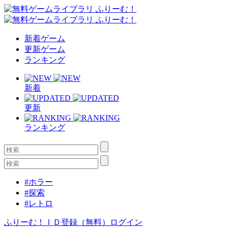
新着ゲーム
更新ゲーム
ランキング
新着
更新
ランキング
#ホラー
#探索
#レトロ
ふりーむ！ＩＤ登録（無料）
ログイン