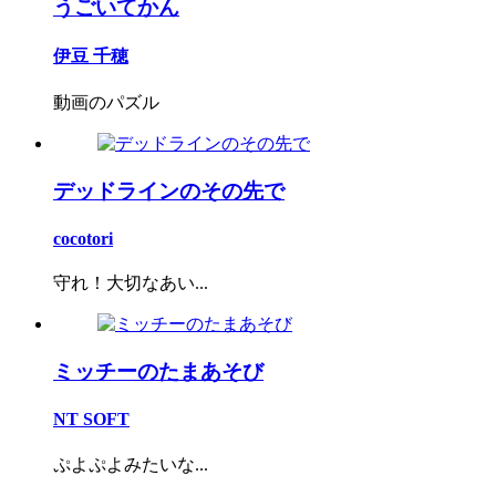
うごいてかん
伊豆 千穂
動画のパズル
デッドラインのその先で
cocotori
守れ！大切なあい...
ミッチーのたまあそび
NT SOFT
ぷよぷよみたいな...