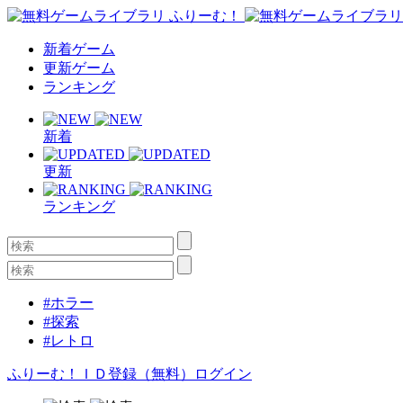
新着ゲーム
更新ゲーム
ランキング
新着
更新
ランキング
#ホラー
#探索
#レトロ
ふりーむ！ＩＤ登録（無料）
ログイン