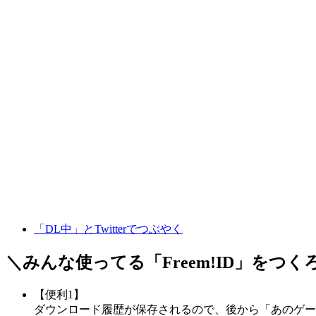
「DL中」とTwitterでつぶやく
＼みんな使ってる「
Freem!ID
」をつく
【便利1】
ダウンロード履歴が保存されるので、後から「あのゲー