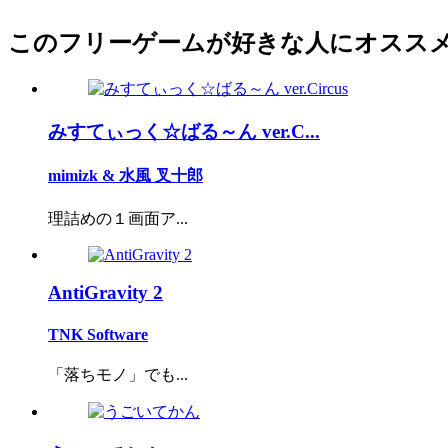
このフリーゲームが好きな人にオスス
みすてぃっく☆ばる～ん ver.C...
mimizk & 水風 叉十郎
理詰めの１画面ア...
AntiGravity 2
TNK Software
「落ちモノ」でも...