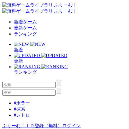
新着ゲーム
更新ゲーム
ランキング
新着
更新
ランキング
#ホラー
#探索
#レトロ
ふりーむ！ＩＤ登録（無料）
ログイン