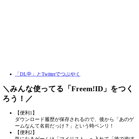
「DL中」とTwitterでつぶやく
＼みんな使ってる「
Freem!ID
」をつく
ろう！／
【便利1】
ダウンロード履歴が保存されるので、後から「あのゲ
ームなんて名前だっけ？」という時ベンリ！
【便利2】
気になるゲームは「マイリスト」へ入れて「後で遊ぼ