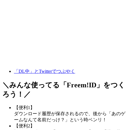
「DL中」とTwitterでつぶやく
＼みんな使ってる「
Freem!ID
」をつく
ろう！／
【便利1】
ダウンロード履歴が保存されるので、後から「あのゲ
ームなんて名前だっけ？」という時ベンリ！
【便利2】