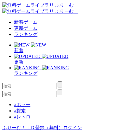
新着ゲーム
更新ゲーム
ランキング
新着
更新
ランキング
#ホラー
#探索
#レトロ
ふりーむ！ＩＤ登録（無料）
ログイン