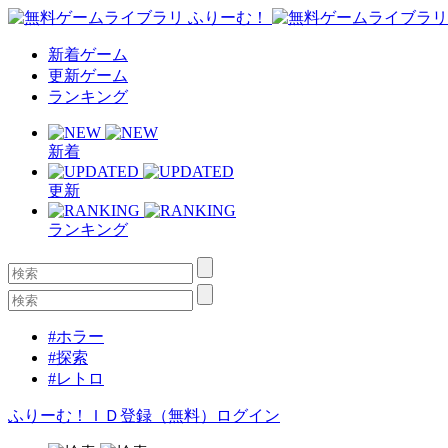
新着ゲーム
更新ゲーム
ランキング
新着
更新
ランキング
#ホラー
#探索
#レトロ
ふりーむ！ＩＤ登録（無料）
ログイン