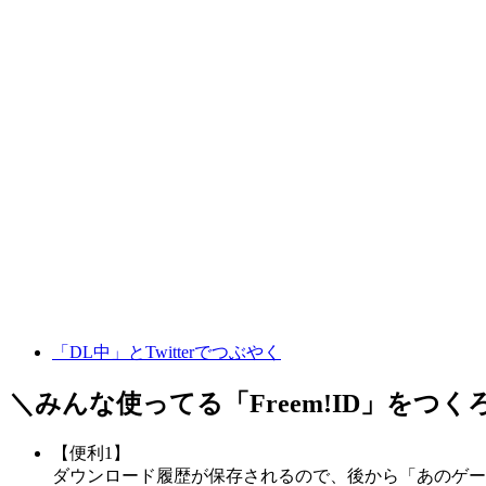
「DL中」とTwitterでつぶやく
＼みんな使ってる「
Freem!ID
」をつく
【便利1】
ダウンロード履歴が保存されるので、後から「あのゲー