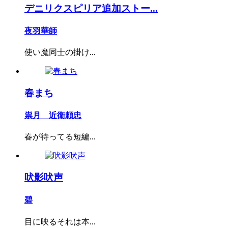
デニリクスピリア追加ストー...
夜羽華師
使い魔同士の掛け...
春まち
祟月 近衛頼忠
春が待ってる短編...
吠影吠声
碧
目に映るそれは本...