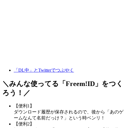
「DL中」とTwitterでつぶやく
＼みんな使ってる「
Freem!ID
」をつく
ろう！／
【便利1】
ダウンロード履歴が保存されるので、後から「あのゲ
ームなんて名前だっけ？」という時ベンリ！
【便利2】