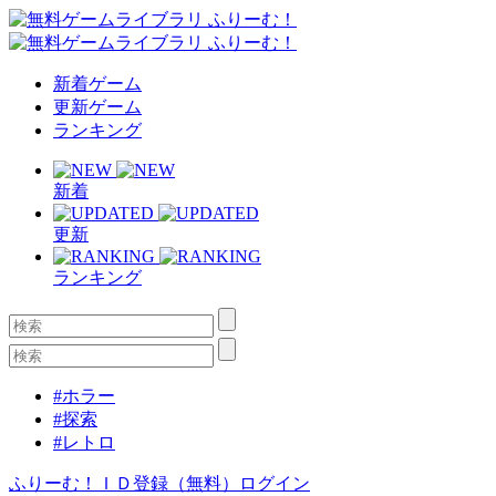
新着ゲーム
更新ゲーム
ランキング
新着
更新
ランキング
#ホラー
#探索
#レトロ
ふりーむ！ＩＤ登録（無料）
ログイン