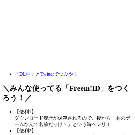
「DL中」とTwitterでつぶやく
＼みんな使ってる「
Freem!ID
」をつく
ろう！／
【便利1】
ダウンロード履歴が保存されるので、後から「あのゲ
ームなんて名前だっけ？」という時ベンリ！
【便利2】