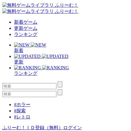
新着ゲーム
更新ゲーム
ランキング
新着
更新
ランキング
#ホラー
#探索
#レトロ
ふりーむ！ＩＤ登録（無料）
ログイン