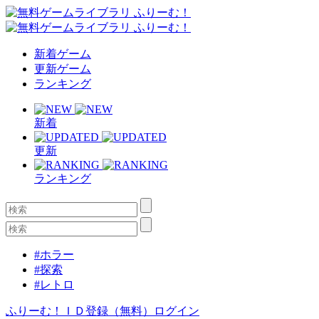
新着ゲーム
更新ゲーム
ランキング
新着
更新
ランキング
#ホラー
#探索
#レトロ
ふりーむ！ＩＤ登録（無料）
ログイン