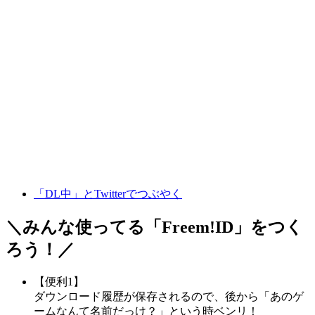
「DL中」とTwitterでつぶやく
＼みんな使ってる「
Freem!ID
」をつく
ろう！／
【便利1】
ダウンロード履歴が保存されるので、後から「あのゲ
ームなんて名前だっけ？」という時ベンリ！