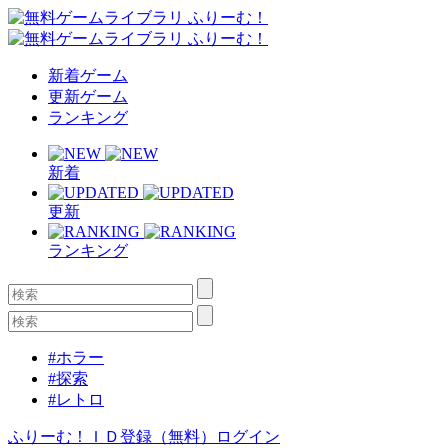
新着ゲーム
更新ゲーム
ランキング
新着
更新
ランキング
#ホラー
#探索
#レトロ
ふりーむ！ＩＤ登録（無料）
ログイン