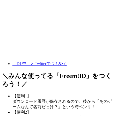
「DL中」とTwitterでつぶやく
＼みんな使ってる「
Freem!ID
」をつく
ろう！／
【便利1】
ダウンロード履歴が保存されるので、後から「あのゲ
ームなんて名前だっけ？」という時ベンリ！
【便利2】