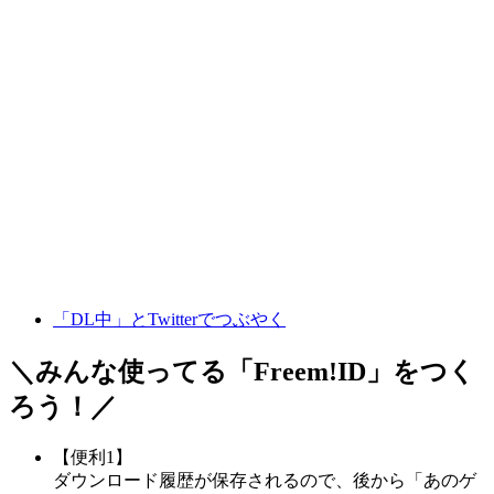
「DL中」とTwitterでつぶやく
＼みんな使ってる「
Freem!ID
」をつく
ろう！／
【便利1】
ダウンロード履歴が保存されるので、後から「あのゲ