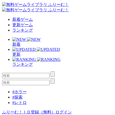
新着ゲーム
更新ゲーム
ランキング
新着
更新
ランキング
#ホラー
#探索
#レトロ
ふりーむ！ＩＤ登録（無料）
ログイン