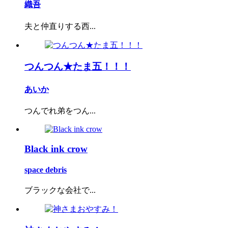
織吾
夫と仲直りする西...
つんつん★たま五！！！
あいか
つんでれ弟をつん...
Black ink crow
space debris
ブラックな会社で...