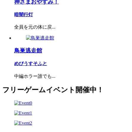
神さまおやすみ！
暗闇行灯
全員を元の体に戻...
鳥巣逃走館
めびうすそふと
中編ホラー誰でも...
フリーゲームイベント開催中！