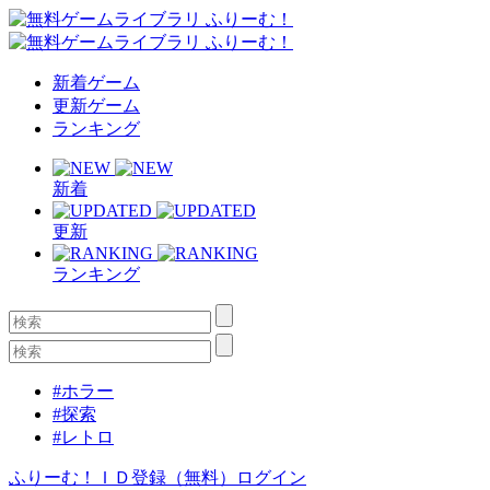
新着ゲーム
更新ゲーム
ランキング
新着
更新
ランキング
#ホラー
#探索
#レトロ
ふりーむ！ＩＤ登録（無料）
ログイン