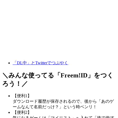
「DL中」とTwitterでつぶやく
＼みんな使ってる「
Freem!ID
」をつく
ろう！／
【便利1】
ダウンロード履歴が保存されるので、後から「あのゲ
ームなんて名前だっけ？」という時ベンリ！
【便利2】
気になるゲームは「マイリスト」へ入れて「後で遊ぼ