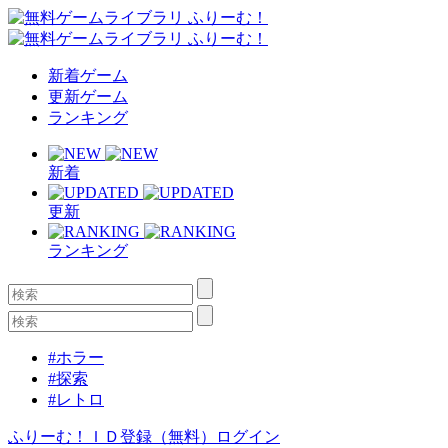
新着ゲーム
更新ゲーム
ランキング
新着
更新
ランキング
#ホラー
#探索
#レトロ
ふりーむ！ＩＤ登録（無料）
ログイン