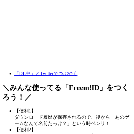
「DL中」とTwitterでつぶやく
＼みんな使ってる「
Freem!ID
」をつく
ろう！／
【便利1】
ダウンロード履歴が保存されるので、後から「あのゲ
ームなんて名前だっけ？」という時ベンリ！
【便利2】