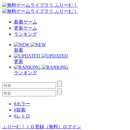
新着ゲーム
更新ゲーム
ランキング
新着
更新
ランキング
#ホラー
#探索
#レトロ
ふりーむ！ＩＤ登録（無料）
ログイン