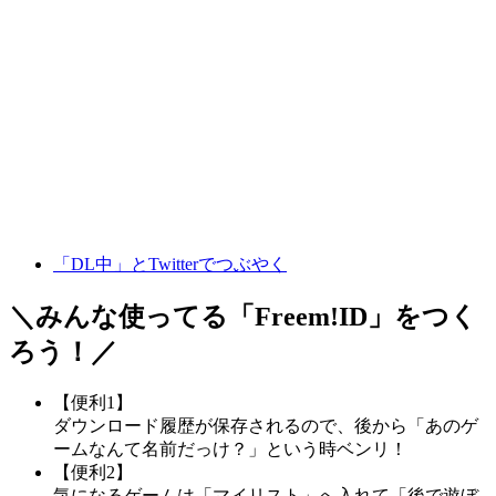
「DL中」とTwitterでつぶやく
＼みんな使ってる「
Freem!ID
」をつく
ろう！／
【便利1】
ダウンロード履歴が保存されるので、後から「あのゲ
ームなんて名前だっけ？」という時ベンリ！
【便利2】
気になるゲームは「マイリスト」へ入れて「後で遊ぼ