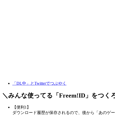
「DL中」とTwitterでつぶやく
＼みんな使ってる「
Freem!ID
」をつく
【便利1】
ダウンロード履歴が保存されるので、後から「あのゲー