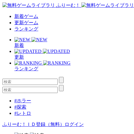
新着ゲーム
更新ゲーム
ランキング
新着
更新
ランキング
#ホラー
#探索
#レトロ
ふりーむ！ＩＤ登録（無料）
ログイン