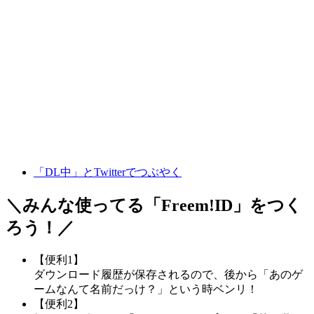
「DL中」とTwitterでつぶやく
＼みんな使ってる「
Freem!ID
」をつく
ろう！／
【便利1】
ダウンロード履歴が保存されるので、後から「あのゲ
ームなんて名前だっけ？」という時ベンリ！
【便利2】