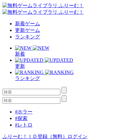
新着ゲーム
更新ゲーム
ランキング
新着
更新
ランキング
#ホラー
#探索
#レトロ
ふりーむ！ＩＤ登録（無料）
ログイン