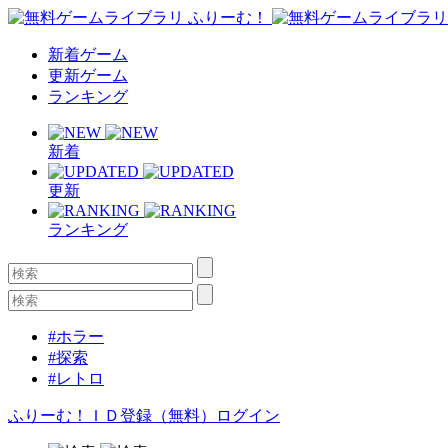
新着ゲーム
更新ゲーム
ランキング
新着
更新
ランキング
#ホラー
#探索
#レトロ
ふりーむ！ＩＤ登録（無料）
ログイン