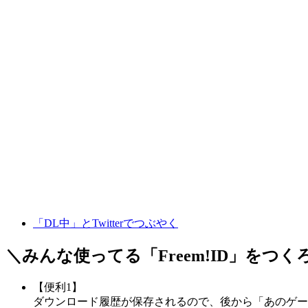
「DL中」とTwitterでつぶやく
＼みんな使ってる「
Freem!ID
」をつく
【便利1】
ダウンロード履歴が保存されるので、後から「あのゲー