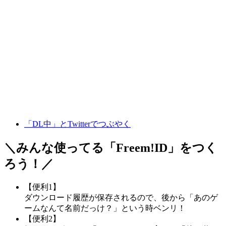
「DL中」とTwitterでつぶやく
＼みんな使ってる「
Freem!ID
」をつく
ろう！／
【便利1】
ダウンロード履歴が保存されるので、後から「あのゲ
ームなんて名前だっけ？」という時ベンリ！
【便利2】