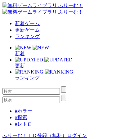
新着ゲーム
更新ゲーム
ランキング
新着
更新
ランキング
#ホラー
#探索
#レトロ
ふりーむ！ＩＤ登録（無料）
ログイン