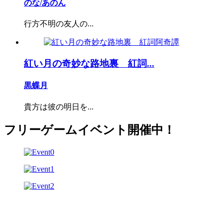
のな/あのん
行方不明の友人の...
紅い月の奇妙な路地裏 紅詞...
黒蝶月
貴方は彼の明日を...
フリーゲームイベント開催中！