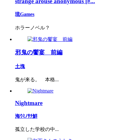
strange arouse anonymous [#...
琉Games
ホラーノベル？
邪鬼の饗宴 前編
土塊
鬼が来る。 本格...
Nightmare
海ｳﾐﾉｻﾁ鮮
孤立した学校の中...