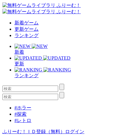
新着ゲーム
更新ゲーム
ランキング
新着
更新
ランキング
#ホラー
#探索
#レトロ
ふりーむ！ＩＤ登録（無料）
ログイン