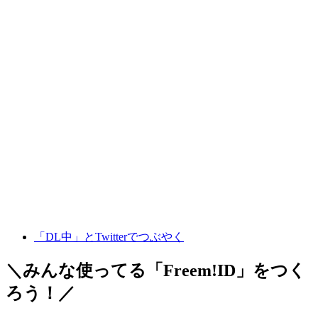
「DL中」とTwitterでつぶやく
＼みんな使ってる「
Freem!ID
」をつく
ろう！／