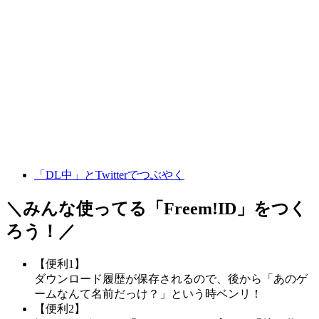
「DL中」とTwitterでつぶやく
＼みんな使ってる「
Freem!ID
」をつく
ろう！／
【便利1】
ダウンロード履歴が保存されるので、後から「あのゲ
ームなんて名前だっけ？」という時ベンリ！
【便利2】