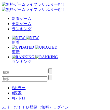
新着ゲーム
更新ゲーム
ランキング
新着
更新
ランキング
#ホラー
#探索
#レトロ
ふりーむ！ＩＤ登録（無料）
ログイン