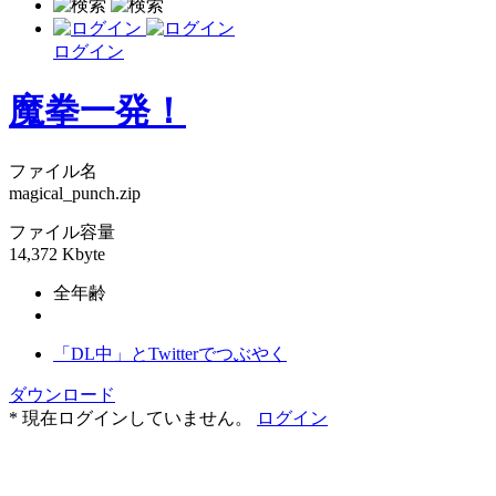
ログイン
魔拳一発！
ファイル名
magical_punch.zip
ファイル容量
14,372 Kbyte
全年齢
「DL中」とTwitterでつぶやく
ダウンロード
* 現在ログインしていません。
ログイン