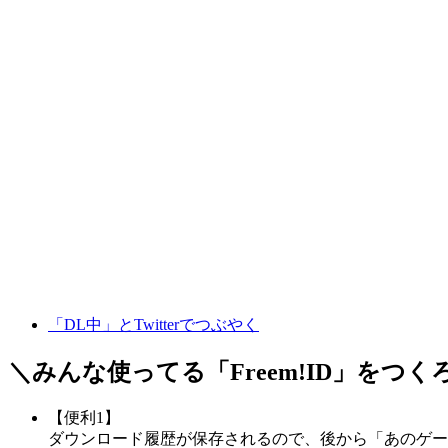
「DL中」とTwitterでつぶやく
＼みんな使ってる「
Freem!ID
」をつく
【便利1】
ダウンロード履歴が保存されるので、後から「あのゲー