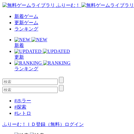
新着ゲーム
更新ゲーム
ランキング
新着
更新
ランキング
#ホラー
#探索
#レトロ
ふりーむ！ＩＤ登録（無料）
ログイン