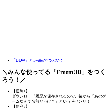
「DL中」とTwitterでつぶやく
＼みんな使ってる「
Freem!ID
」をつく
ろう！／
【便利1】
ダウンロード履歴が保存されるので、後から「あのゲ
ームなんて名前だっけ？」という時ベンリ！
【便利2】