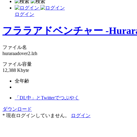
ログイン
フララアドベンチャー -Hurara A
ファイル名
huraraadover2.lzh
ファイル容量
12,388 Kbyte
全年齢
「DL中」とTwitterでつぶやく
ダウンロード
* 現在ログインしていません。
ログイン