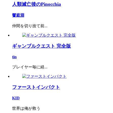
人類滅亡後のPinocchia
饗庭淵
仲間を切り捨て前...
ギャンブルクエスト 完全版
tin
プレイヤー毎に経...
ファーストインパクト
KID
世界は俺が救う