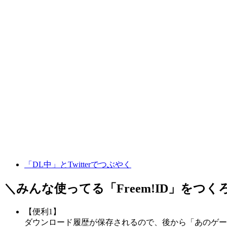
「DL中」とTwitterでつぶやく
＼みんな使ってる「
Freem!ID
」をつく
【便利1】
ダウンロード履歴が保存されるので、後から「あのゲー