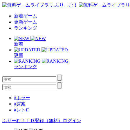
新着ゲーム
更新ゲーム
ランキング
新着
更新
ランキング
#ホラー
#探索
#レトロ
ふりーむ！ＩＤ登録（無料）
ログイン