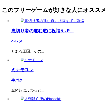
このフリーゲームが好きな人にオスス
裏切り者の進む道に祝福を‐Ｒ...
ペレス
とある王国、その...
ミナモユレ
牛パク
全体的にふわっと...