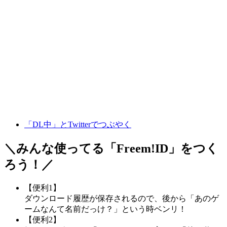
「DL中」とTwitterでつぶやく
＼みんな使ってる「
Freem!ID
」をつく
ろう！／
【便利1】
ダウンロード履歴が保存されるので、後から「あのゲ
ームなんて名前だっけ？」という時ベンリ！
【便利2】