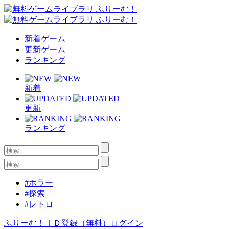
新着ゲーム
更新ゲーム
ランキング
新着
更新
ランキング
#ホラー
#探索
#レトロ
ふりーむ！ＩＤ登録（無料）
ログイン