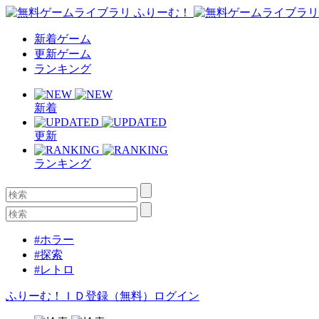
新着ゲーム
更新ゲーム
ランキング
新着
更新
ランキング
#ホラー
#探索
#レトロ
ふりーむ！ＩＤ登録（無料）
ログイン