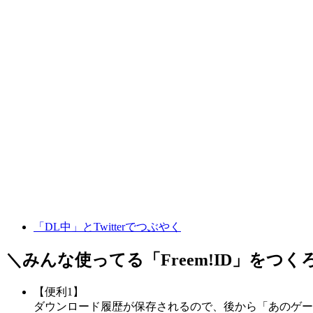
「DL中」とTwitterでつぶやく
＼みんな使ってる「
Freem!ID
」をつく
【便利1】
ダウンロード履歴が保存されるので、後から「あのゲー