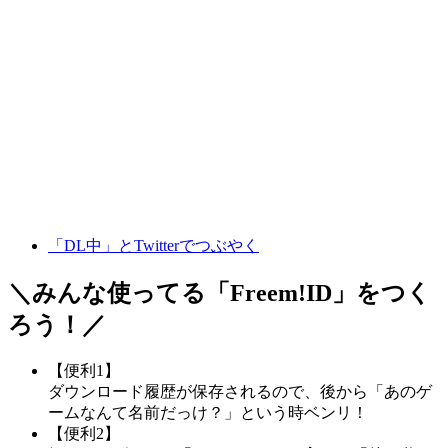
「DL中」とTwitterでつぶやく
＼みんな使ってる「
Freem!ID
」をつく
ろう！／
【便利1】
ダウンロード履歴が保存されるので、後から「あのゲ
ームなんて名前だっけ？」という時ベンリ！
【便利2】