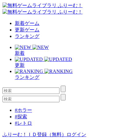
新着ゲーム
更新ゲーム
ランキング
新着
更新
ランキング
#ホラー
#探索
#レトロ
ふりーむ！ＩＤ登録（無料）
ログイン