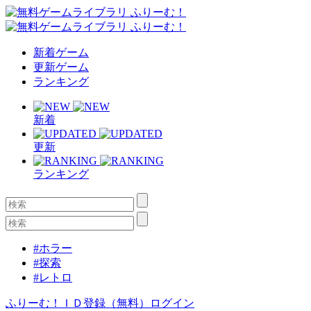
新着ゲーム
更新ゲーム
ランキング
新着
更新
ランキング
#ホラー
#探索
#レトロ
ふりーむ！ＩＤ登録（無料）
ログイン