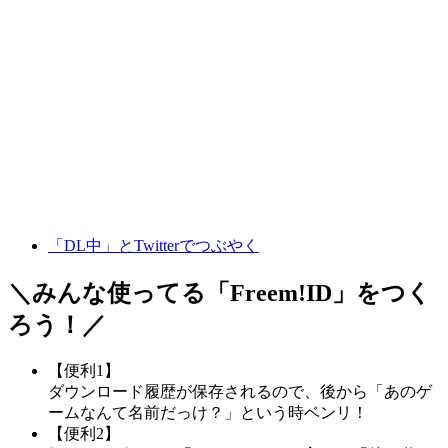
「DL中」とTwitterでつぶやく
＼みんな使ってる「
Freem!ID
」をつく
ろう！／
【便利1】
ダウンロード履歴が保存されるので、後から「あのゲ
ームなんて名前だっけ？」という時ベンリ！
【便利2】