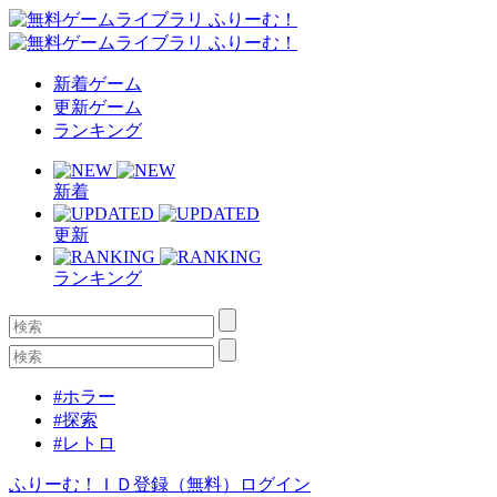
新着ゲーム
更新ゲーム
ランキング
新着
更新
ランキング
#ホラー
#探索
#レトロ
ふりーむ！ＩＤ登録（無料）
ログイン