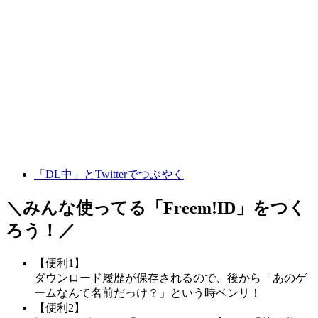
「DL中」とTwitterでつぶやく
＼みんな使ってる「
Freem!ID
」をつく
ろう！／
【便利1】
ダウンロード履歴が保存されるので、後から「あのゲ
ームなんて名前だっけ？」という時ベンリ！
【便利2】