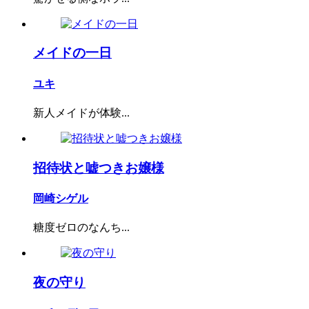
メイドの一日
ユキ
新人メイドが体験...
招待状と嘘つきお嬢様
岡崎シゲル
糖度ゼロのなんち...
夜の守り