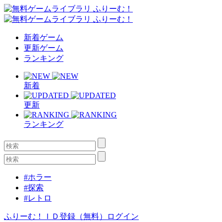
新着ゲーム
更新ゲーム
ランキング
新着
更新
ランキング
#ホラー
#探索
#レトロ
ふりーむ！ＩＤ登録（無料）
ログイン