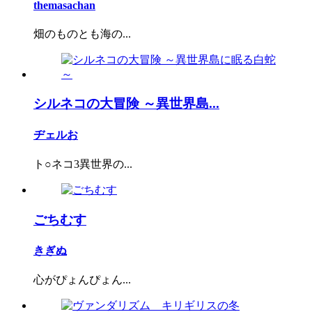
themasachan
畑のものとも海の...
シルネコの大冒険 ～異世界島...
ヂェルお
ト○ネコ3異世界の...
ごちむす
きぎぬ
心がぴょんぴょん...