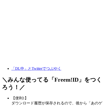
「DL中」とTwitterでつぶやく
＼みんな使ってる「
Freem!ID
」をつく
ろう！／
【便利1】
ダウンロード履歴が保存されるので、後から「あのゲ