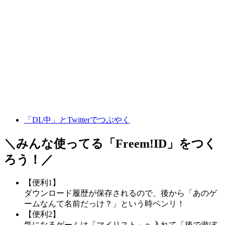
「DL中」とTwitterでつぶやく
＼みんな使ってる「
Freem!ID
」をつく
ろう！／
【便利1】
ダウンロード履歴が保存されるので、後から「あのゲ
ームなんて名前だっけ？」という時ベンリ！
【便利2】
気になるゲームは「マイリスト」へ入れて「後で遊ぼ