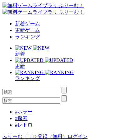
新着ゲーム
更新ゲーム
ランキング
新着
更新
ランキング
#ホラー
#探索
#レトロ
ふりーむ！ＩＤ登録（無料）
ログイン