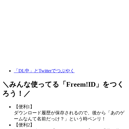
「DL中」とTwitterでつぶやく
＼みんな使ってる「
Freem!ID
」をつく
ろう！／
【便利1】
ダウンロード履歴が保存されるので、後から「あのゲ
ームなんて名前だっけ？」という時ベンリ！
【便利2】