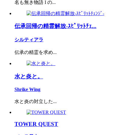
名も無き物語 I の...
伝承回帰の精霊解放-ｽﾋﾟﾘｯﾄﾁｪ...
シルティアラ
伝承の精霊を求め...
水と炎と。
Shrike Wing
水と炎の対立した...
TOWER QUEST