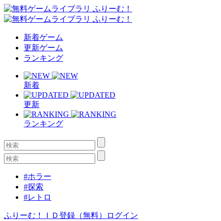
新着ゲーム
更新ゲーム
ランキング
新着
更新
ランキング
#ホラー
#探索
#レトロ
ふりーむ！ＩＤ登録（無料）
ログイン