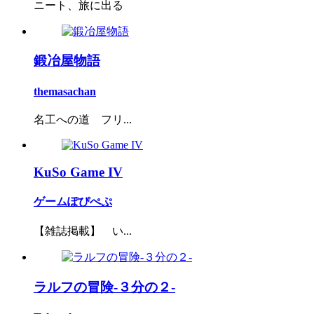
ニート、旅に出る
鍛冶屋物語
themasachan
名工への道 フリ...
KuSo Game IV
ゲームぽぴぺぷ
【雑誌掲載】 い...
ラルフの冒険-３分の２-