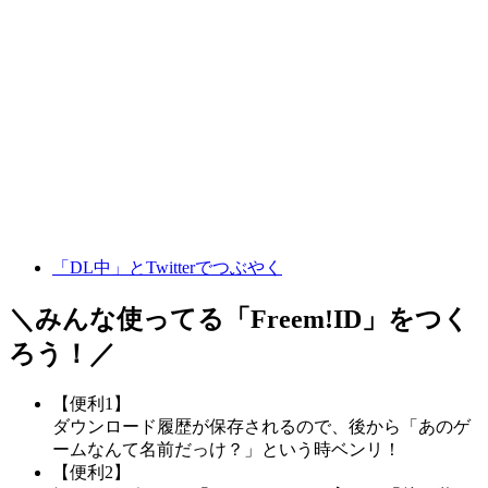
「DL中」とTwitterでつぶやく
＼みんな使ってる「
Freem!ID
」をつく
ろう！／
【便利1】
ダウンロード履歴が保存されるので、後から「あのゲ
ームなんて名前だっけ？」という時ベンリ！
【便利2】