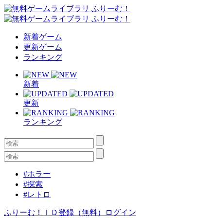
新着ゲーム
更新ゲーム
ランキング
新着
更新
ランキング
#ホラー
#探索
#レトロ
ふりーむ！ＩＤ登録（無料）
ログイン