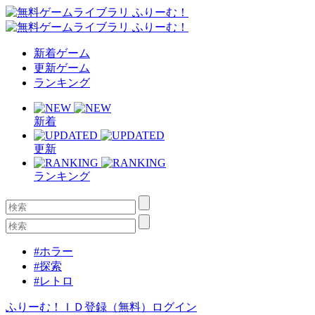
新着ゲーム
更新ゲーム
ランキング
新着
更新
ランキング
#ホラー
#探索
#レトロ
ふりーむ！ＩＤ登録（無料）
ログイン