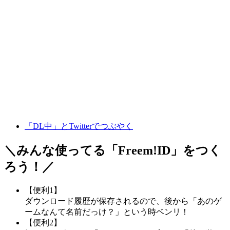
「DL中」とTwitterでつぶやく
＼みんな使ってる「
Freem!ID
」をつく
ろう！／
【便利1】
ダウンロード履歴が保存されるので、後から「あのゲ
ームなんて名前だっけ？」という時ベンリ！
【便利2】