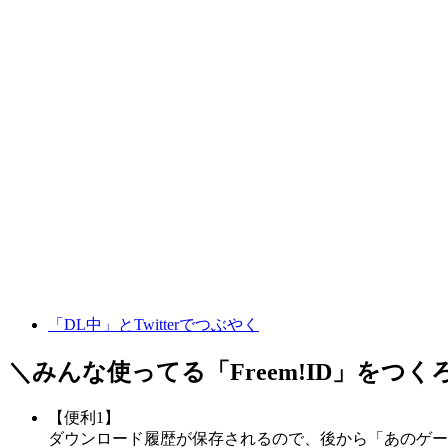
「DL中」とTwitterでつぶやく
＼みんな使ってる「
Freem!ID
」をつく
【便利1】
ダウンロード履歴が保存されるので、後から「あのゲー