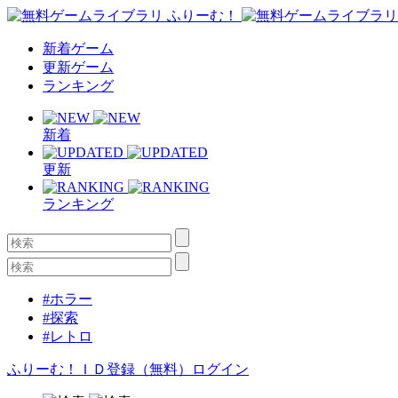
新着ゲーム
更新ゲーム
ランキング
新着
更新
ランキング
#ホラー
#探索
#レトロ
ふりーむ！ＩＤ登録（無料）
ログイン