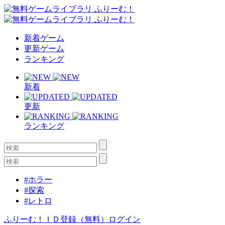
新着ゲーム
更新ゲーム
ランキング
新着
更新
ランキング
#ホラー
#探索
#レトロ
ふりーむ！ＩＤ登録（無料）
ログイン