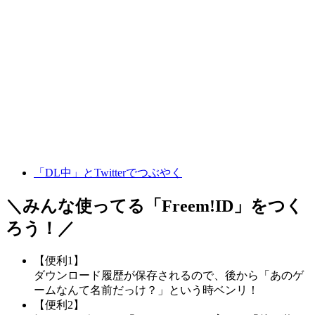
「DL中」とTwitterでつぶやく
＼みんな使ってる「
Freem!ID
」をつく
ろう！／
【便利1】
ダウンロード履歴が保存されるので、後から「あのゲ
ームなんて名前だっけ？」という時ベンリ！
【便利2】