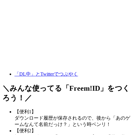
「DL中」とTwitterでつぶやく
＼みんな使ってる「
Freem!ID
」をつく
ろう！／
【便利1】
ダウンロード履歴が保存されるので、後から「あのゲ
ームなんて名前だっけ？」という時ベンリ！
【便利2】