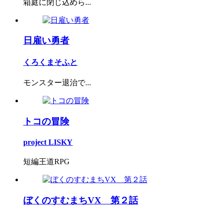
箱庭に閉じ込めら...
日雇い勇者
くろくまそふと
モンスター退治で...
トコの冒険
project LISKY
短編王道RPG
ぼくのすむまちVX 第２話