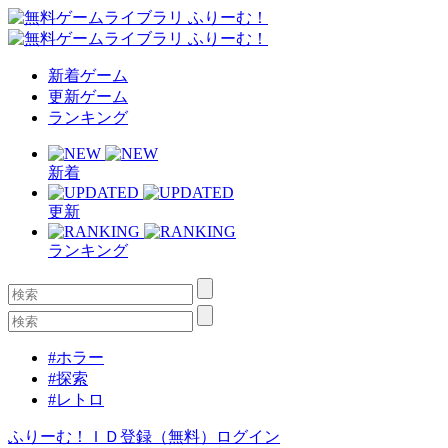
新着ゲーム
更新ゲーム
ランキング
新着
更新
ランキング
#ホラー
#探索
#レトロ
ふりーむ！ＩＤ登録（無料）
ログイン