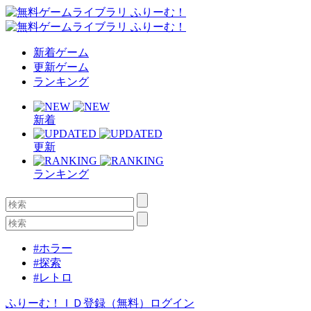
新着ゲーム
更新ゲーム
ランキング
新着
更新
ランキング
#ホラー
#探索
#レトロ
ふりーむ！ＩＤ登録（無料）
ログイン