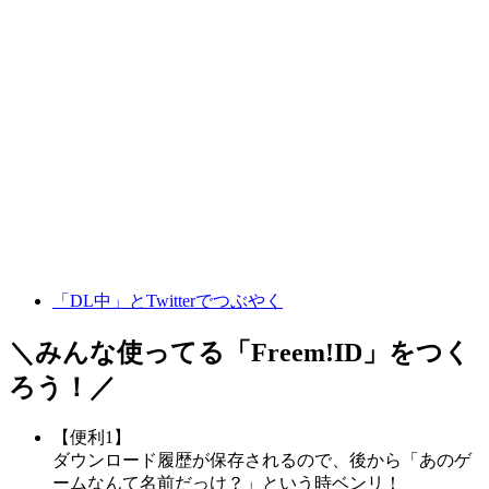
「DL中」とTwitterでつぶやく
＼みんな使ってる「
Freem!ID
」をつく
ろう！／
【便利1】
ダウンロード履歴が保存されるので、後から「あのゲ
ームなんて名前だっけ？」という時ベンリ！