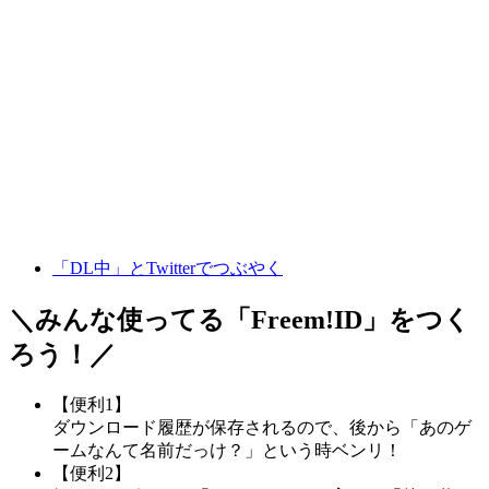
「DL中」とTwitterでつぶやく
＼みんな使ってる「
Freem!ID
」をつく
ろう！／
【便利1】
ダウンロード履歴が保存されるので、後から「あのゲ
ームなんて名前だっけ？」という時ベンリ！
【便利2】