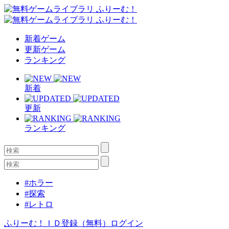
新着ゲーム
更新ゲーム
ランキング
新着
更新
ランキング
#ホラー
#探索
#レトロ
ふりーむ！ＩＤ登録（無料）
ログイン