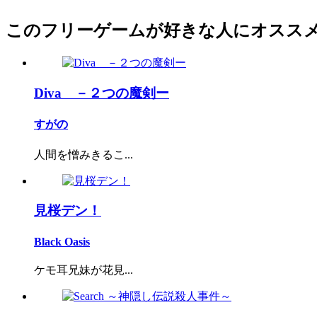
このフリーゲームが好きな人にオスス
Diva －２つの魔剣ー
すがの
人間を憎みきるこ...
見桜デン！
Black Oasis
ケモ耳兄妹が花見...