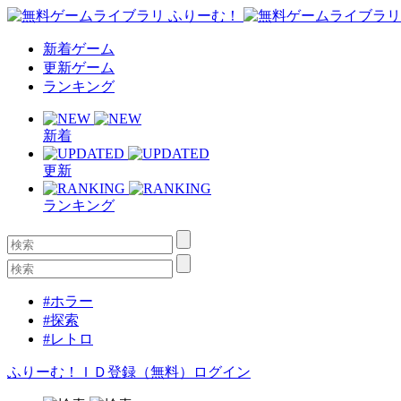
新着ゲーム
更新ゲーム
ランキング
新着
更新
ランキング
#ホラー
#探索
#レトロ
ふりーむ！ＩＤ登録（無料）
ログイン