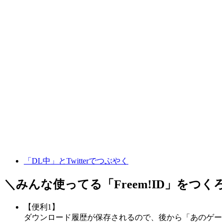
「DL中」とTwitterでつぶやく
＼みんな使ってる「
Freem!ID
」をつく
【便利1】
ダウンロード履歴が保存されるので、後から「あのゲー