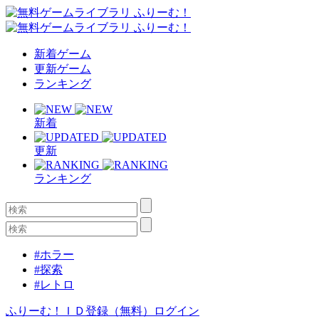
新着ゲーム
更新ゲーム
ランキング
新着
更新
ランキング
#ホラー
#探索
#レトロ
ふりーむ！ＩＤ登録（無料）
ログイン