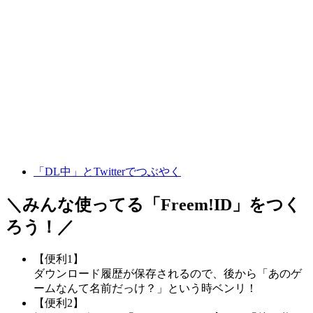
「DL中」とTwitterでつぶやく
＼みんな使ってる「
Freem!ID
」をつく
ろう！／
【便利1】
ダウンロード履歴が保存されるので、後から「あのゲ
ームなんて名前だっけ？」という時ベンリ！
【便利2】