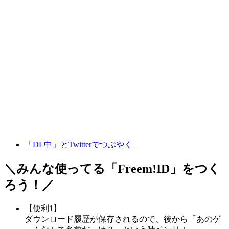
「DL中」とTwitterでつぶやく
＼みんな使ってる「
Freem!ID
」をつく
ろう！／
【便利1】
ダウンロード履歴が保存されるので、後から「あのゲ