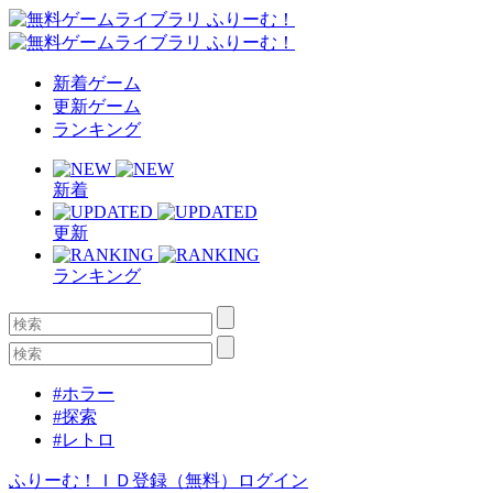
新着ゲーム
更新ゲーム
ランキング
新着
更新
ランキング
#ホラー
#探索
#レトロ
ふりーむ！ＩＤ登録（無料）
ログイン