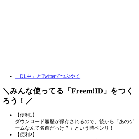
「DL中」とTwitterでつぶやく
＼みんな使ってる「
Freem!ID
」をつく
ろう！／
【便利1】
ダウンロード履歴が保存されるので、後から「あのゲ
ームなんて名前だっけ？」という時ベンリ！
【便利2】