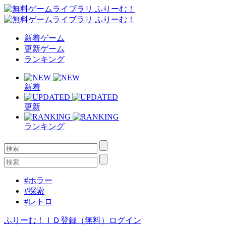
新着ゲーム
更新ゲーム
ランキング
新着
更新
ランキング
#ホラー
#探索
#レトロ
ふりーむ！ＩＤ登録（無料）
ログイン