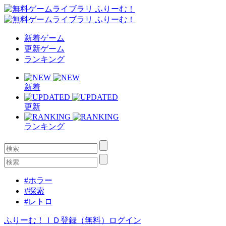
新着ゲーム
更新ゲーム
ランキング
新着
更新
ランキング
#ホラー
#探索
#レトロ
ふりーむ！ＩＤ登録（無料）
ログイン