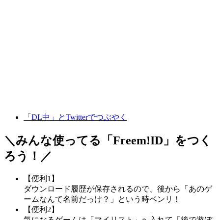
「DL中」とTwitterでつぶやく
＼みんな使ってる「
Freem!ID
」をつく
ろう！／
【便利1】
ダウンロード履歴が保存されるので、後から「あのゲ
ームなんて名前だっけ？」という時ベンリ！
【便利2】
気になるゲームは「マイリスト」へ入れて「後で遊ぼ